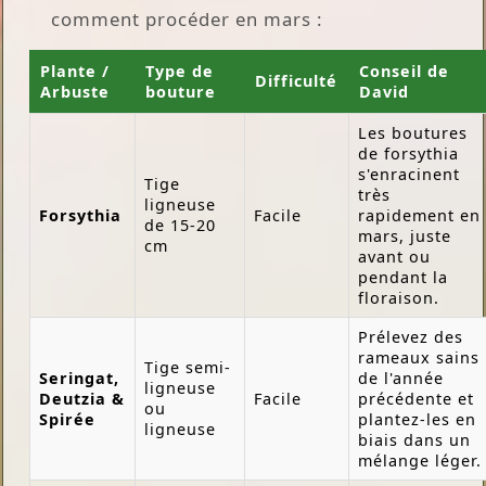
comment procéder en mars :
Plante /
Type de
Conseil de
Difficulté
Arbuste
bouture
David
Les boutures
de forsythia
s'enracinent
Tige
très
ligneuse
Forsythia
Facile
rapidement en
de 15-20
mars, juste
cm
avant ou
pendant la
floraison.
Prélevez des
rameaux sains
Tige semi-
Seringat,
de l'année
ligneuse
Deutzia &
Facile
précédente et
ou
Spirée
plantez-les en
ligneuse
biais dans un
mélange léger.