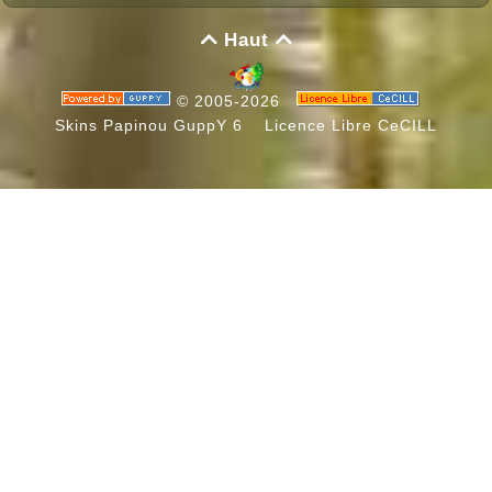
Haut


© 2005-2026
Skins Papinou GuppY 6
Licence Libre CeCILL