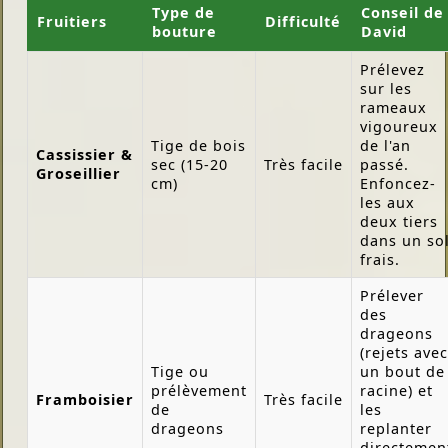
Type de
Conseil de
Fruitiers
Difficulté
bouture
David
Prélevez
sur les
rameaux
vigoureux
Tige de bois
de l'an
Cassissier &
sec (15-20
Très facile
passé.
Groseillier
cm)
Enfoncez-
les aux
deux tiers
dans un so
frais.
Prélever
des
drageons
(rejets avec
Tige ou
un bout de
prélèvement
racine) et
Framboisier
Très facile
de
les
drageons
replanter
directemen