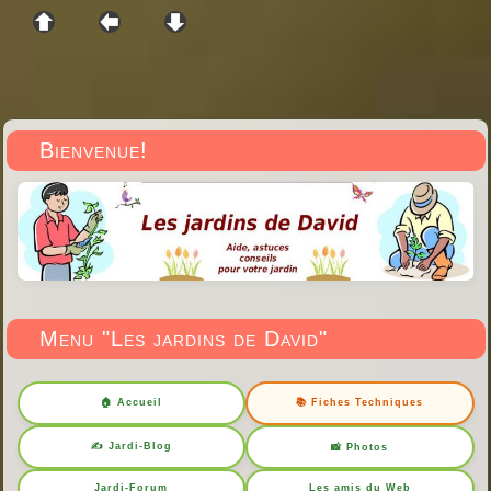
Bienvenue!
Menu "Les jardins de David"
🏠 Accueil
📚 Fiches Techniques
✍️ Jardi-Blog
📸 Photos
Jardi-Forum
Les amis du Web