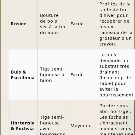
Profitez de la
taille de fin
Bouture
d'hiver pour
de bois
récupérer de
Rosier
Facile
sec à la fin
beaux
du mois
rameaux de la
grosseur d'un
crayon.
Le buis
demande un
substrat très
Tige semi-
Buis &
drainant
ligneuse à
Facile
Escallonia
(beaucoup de
talon
sable) pour
éviter le
pourrissement.
Gardez sous
abri hors-gel.
Tige semi-
Les fuchsias
Hortensia
ligneuse
s'enracinent
Moyenne
& Fuchsia
avec
mieux si vous
bourgeons
maintenez une