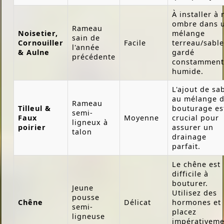
À installer à 
ombre dans 
Rameau
Noisetier,
mélange
sain de
Cornouiller
Facile
terreau/sable
l'année
& Aulne
gardé
précédente
constamment
humide.
L'ajout de sa
au mélange 
Rameau
Tilleul &
bouturage es
semi-
Faux
Moyenne
crucial pour
ligneux à
poirier
assurer un
talon
drainage
parfait.
Le chêne est
difficile à
bouturer.
Jeune
Utilisez des
pousse
Chêne
Délicat
hormones et
semi-
placez
ligneuse
impérativeme