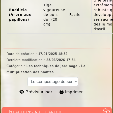
Une plant
Tige
extrêmem
Buddleia
vigoureuse
robuste q
(Arbre aux
de bois
Facile
développ
papillons)
dur (20
ses racin
cm)
dès le mo
d'avril.
Date de création :
17/01/2025 18:32
Dernière modification :
23/06/2026 17:34
Catégorie :
Les techniques de jardinage - La
multiplication des plantes
Prévisualiser...
Imprimer...
Réactions à cet article