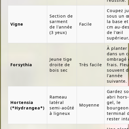
réussite.
Coupez ju
Section de
sous un œ
sarment
la base et
Vigne
Facile
de l'année
cm au-de
(3 yeux)
de l'œil
supérieur
À planter
dans un c
Jeune tige
ombragé 
Forsythia
droite de
Très facile
frais. Fleu
bois sec
souvent d
l'année
suivante.
Gardez s
Rameau
abri hors-
Hortensia
latéral
gel, le
Moyenne
(*Hydrangea*)
semi-aoûté
bourgeon
à ligneux
terminal 
rester int