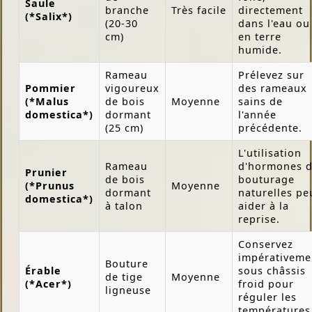
Saule
branche
Très facile
directement
(*Salix*)
(20-30
dans l'eau ou
cm)
en terre
humide.
Rameau
Prélevez sur
Pommier
vigoureux
des rameaux
(*Malus
de bois
Moyenne
sains de
domestica*)
dormant
l'année
(25 cm)
précédente.
L'utilisation
Rameau
d'hormones 
Prunier
de bois
bouturage
(*Prunus
Moyenne
dormant
naturelles pe
domestica*)
à talon
aider à la
reprise.
Conservez
impérativeme
Bouture
Érable
sous châssis
de tige
Moyenne
(*Acer*)
froid pour
ligneuse
réguler les
températures