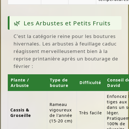
Les Arbustes et Petits Fruits
C'est la catégorie reine pour les boutures
hivernales. Les arbustes à feuillage caduc
réagissent merveilleusement bien à la
reprise printanière après un bouturage de
février :
Plante /
Type de
Conseil d
Difficulté
Arbuste
bouture
David
Enfoncez 
tiges aux 
Rameau
dans un s
Cassis &
vigoureux
Très facile
léger.
Groseille
de l'année
Pratique
(15-20 cm)
100% de