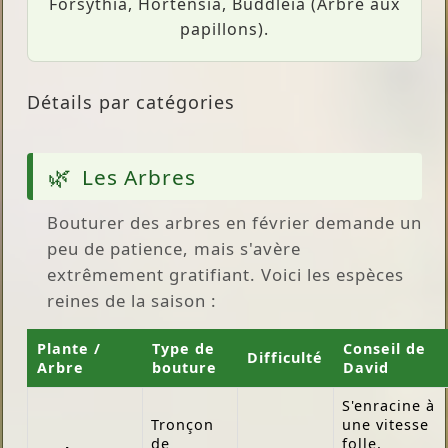
Forsythia, Hortensia, Buddléia (Arbre aux
papillons).
Détails par catégories
Les Arbres
Bouturer des arbres en février demande un
peu de patience, mais s'avère
extrêmement gratifiant. Voici les espèces
reines de la saison :
Plante /
Type de
Conseil de
Difficulté
Arbre
bouture
David
S'enracine à
Tronçon
une vitesse
de
folle,