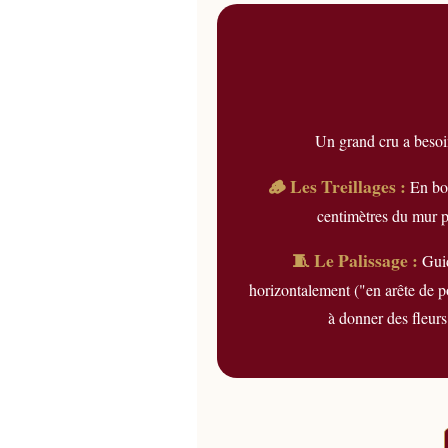
Un grand cru a besoin
🪵 Les Treillages :
En boi
centimètres du mur pou
🧵 Le Palissage :
Guid
horizontalement ("en arête de p
à donner des fleurs