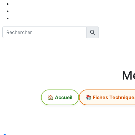
Me
🏠 Accueil
📚 Fiches Technique