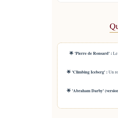
Qu
🌟 'Pierre de Ronsard' :
Le 
🌟 'Climbing Iceberg' :
Un ros
🌟 'Abraham Darby' (version