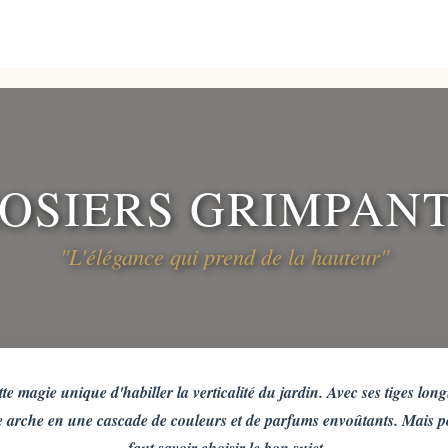
OSIERS GRIMPAN
"L'élégance qui prend de la hauteur"
te magie unique d'habiller la verticalité du jardin. Avec ses tiges long
arche en une cascade de couleurs et de parfums envoûtants. Mais pour