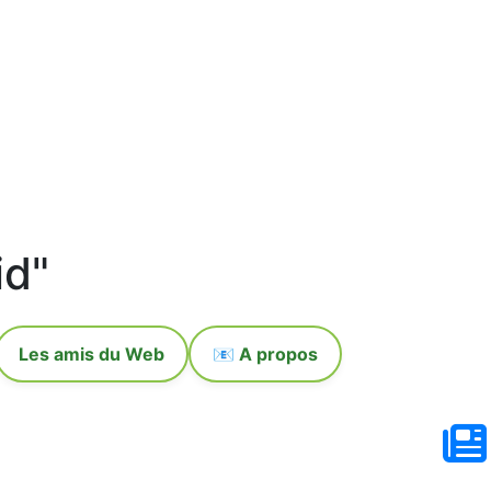
id"
Les amis du Web
📧 A propos