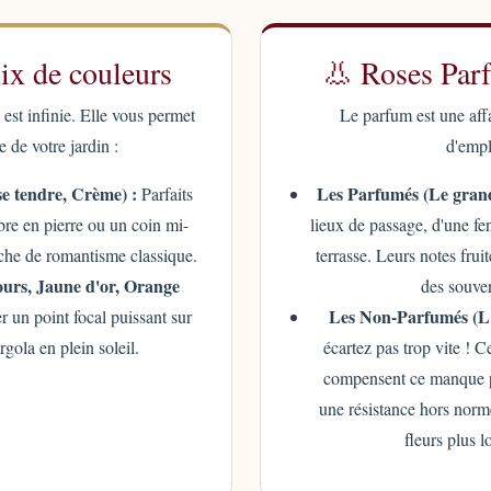
ix de couleurs
👃 Roses Par
 est infinie. Elle vous permet
Le parfum est une aff
e de votre jardin :
d'empl
se tendre, Crème) :
Les Parfumés (Le grand
Parfaits
re en pierre ou un coin mi-
lieux de passage, d'une f
uche de romantisme classique.
terrasse. Leurs notes fru
lours, Jaune d'or, Orange
des souven
Les Non-Parfumés (L'
 un point focal puissant sur
gola en plein soleil.
écartez pas trop vite ! 
compensent ce manque pa
une résistance hors norm
fleurs plus l