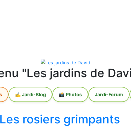
nu "Les jardins de Dav
s
✍️ Jardi-Blog
📸 Photos
Jardi-Forum
Les rosiers grimpants