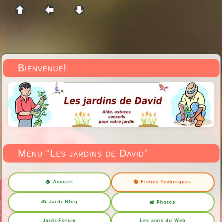
Bienvenue!
Menu "Les jardins de David"
🏠 Accueil
📚 Fiches Techniques
✍️ Jardi-Blog
📸 Photos
Jardi-Forum
Les amis du Web