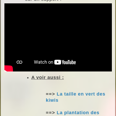
A voir aussi :
==>
La taille en vert des
kiwis
==>
La plantation des