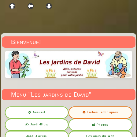
Bienvenue!
Menu "Les jardins de David"
🏠 Accueil
📚 Fiches Techniques
✍️ Jardi-Blog
📸 Photos
Jardi-Forum
Les amis du Web