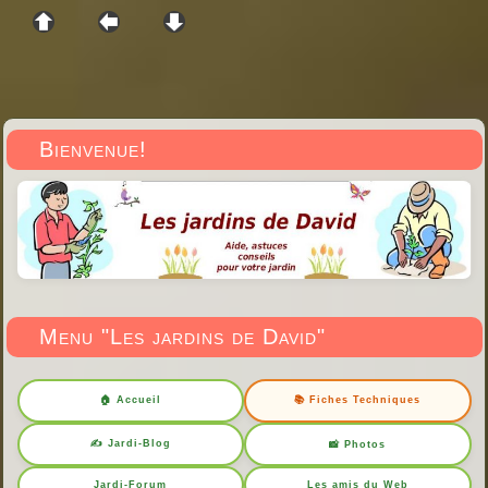
Bienvenue!
Menu "Les jardins de David"
🏠 Accueil
📚 Fiches Techniques
✍️ Jardi-Blog
📸 Photos
Jardi-Forum
Les amis du Web