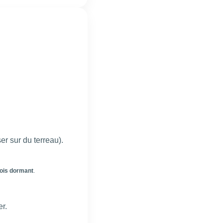
er sur du terreau).
ois dormant
.
er.