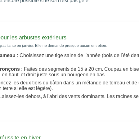
t encore possible si le sol n'est pas gelé.
our les arbustes extérieurs
gratifiante en janvier. Elle ne demande presque aucun entretien.
rameau :
Choisissez une tige saine de l'année (bois de l'été derni
ronçons :
Faites des segments de 15 à 20 cm. Coupez en bise
en haut, et droit juste sous un bourgeon en bas.
ncez les deux tiers du bâton dans un mélange de terreau et de 
terre si elle est légère).
Laissez-les dehors, à l'abri des vents dominants. Les racines se
 réussite en hiver