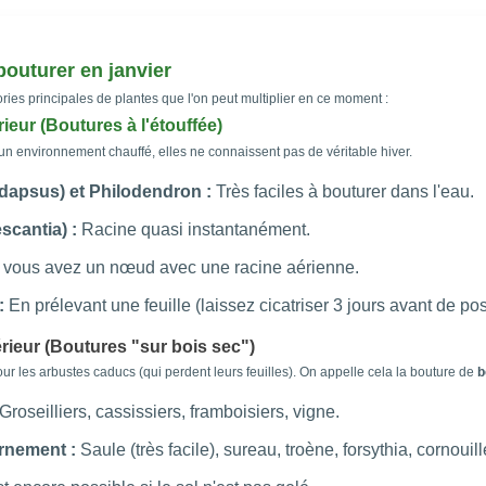
bouturer en janvier
ies principales de plantes que l'on peut multiplier en ce moment :
rieur (Boutures à l'étouffée)
un environnement chauffé, elles ne connaissent pas de véritable hiver.
dapsus) et Philodendron :
Très faciles à bouturer dans l'eau.
scantia) :
Racine quasi instantanément.
 vous avez un nœud avec une racine aérienne.
:
En prélevant une feuille (laissez cicatriser 3 jours avant de pos
érieur (Boutures "sur bois sec")
our les arbustes caducs (qui perdent leurs feuilles). On appelle cela la bouture de
b
Groseilliers, cassissiers, framboisiers, vigne.
rnement :
Saule (très facile), sureau, troène, forsythia, cornouill