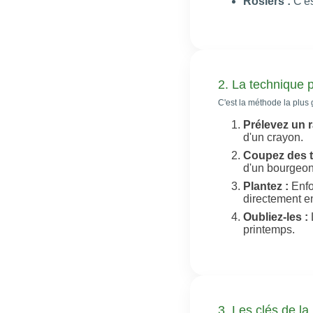
Rosiers :
C'es
2. La technique p
C'est la méthode la plus 
Prélevez un 
d'un crayon.
Coupez des t
d'un bourgeon 
Plantez :
Enfo
directement en 
Oubliez-les :
printemps.
3. Les clés de la